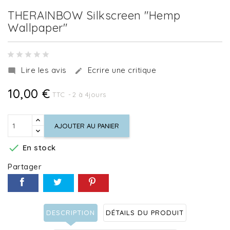
THERAINBOW Silkscreen "Hemp
Wallpaper"
Lire les avis
Ecrire une critique


10,00 €
TTC
2 à 4jours
AJOUTER AU PANIER

En stock
Partager
DESCRIPTION
DÉTAILS DU PRODUIT