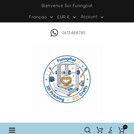
Bienvenue Sur Funnypat
Account
Français
EUR €



0613488785
0