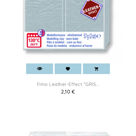
Fimo Leather-Effect “GRIS...
Prix
2,10 €