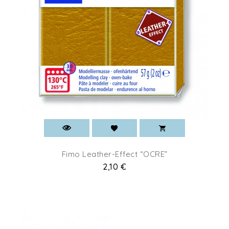
Fimo Leather-Effect “OCRE”
Prix
2,10 €