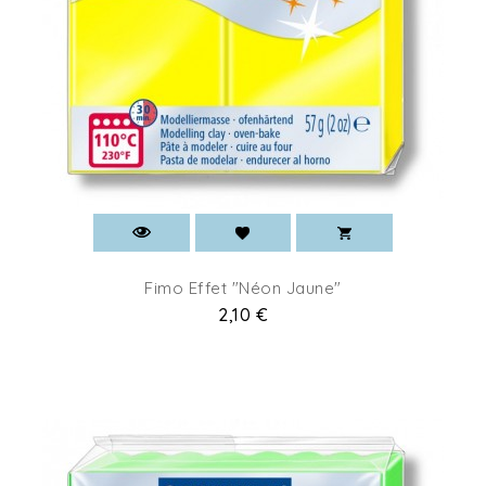
Fimo Effet "Néon Jaune"
Prix
2,10 €