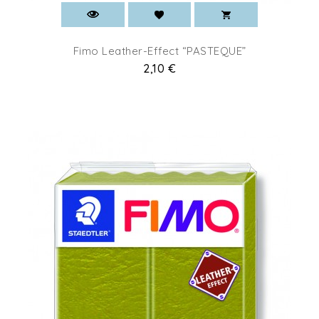
Fimo Leather-Effect “PASTEQUE”
Prix
2,10 €