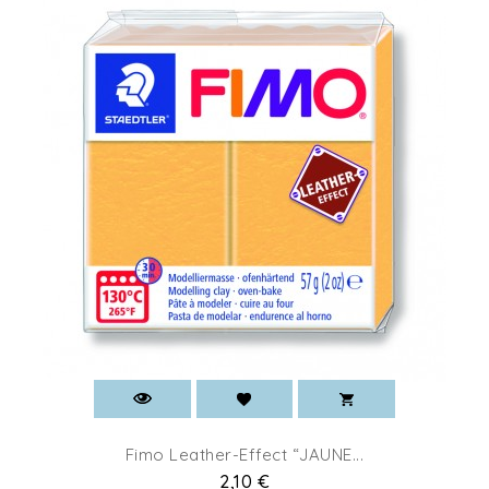
Fimo Leather-Effect “JAUNE...
Prix
2,10 €