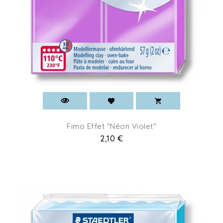
Fimo Effet "Néon Violet"
Prix
2,10 €