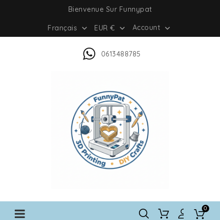
Bienvenue Sur Funnypat
Account
Français
EUR €



0613488785
0