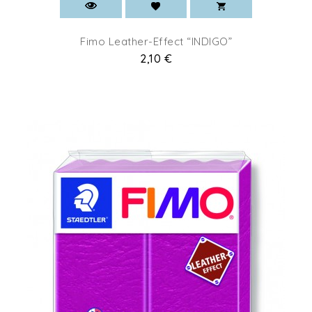
Fimo Leather-Effect “INDIGO”
Prix
2,10 €