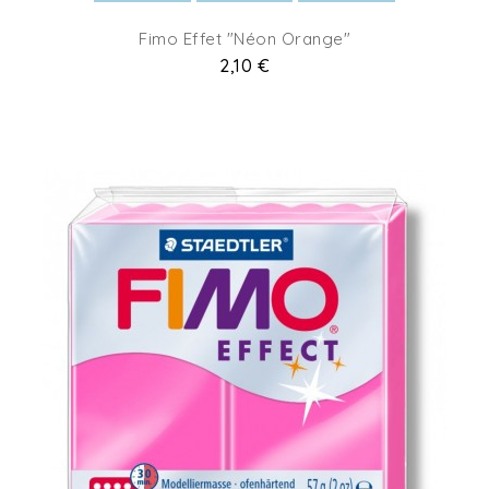
Fimo Effet "Néon Orange"
Prix
2,10 €