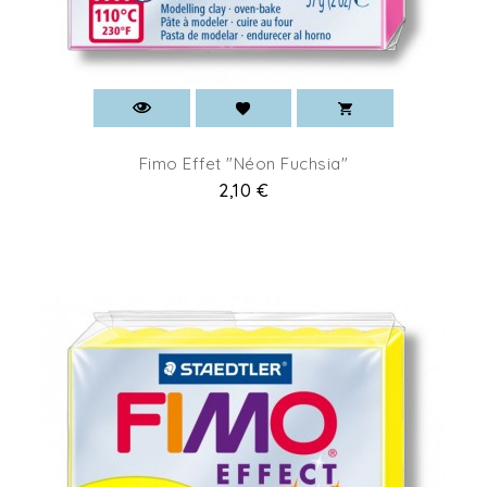
Fimo Effet "Néon Fuchsia"
Prix
2,10 €