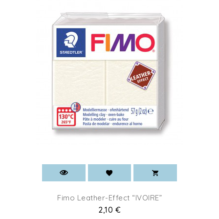
Fimo Leather-Effect “IVOIRE”
Prix
2,10 €