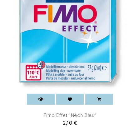
Fimo Effet "Néon Bleu"
Prix
2,10 €