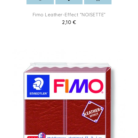
Fimo Leather-Effect “NOISETTE”
Prix
2,10 €