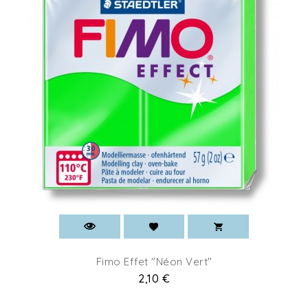
Fimo Effet "Néon Vert"
Prix
2,10 €