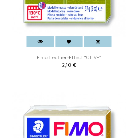
Fimo Leather-Effect “OLIVE”
Prix
2,10 €