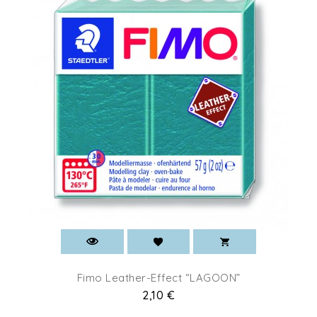
Fimo Leather-Effect “LAGOON”
Prix
2,10 €