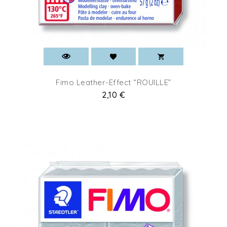
Fimo Leather-Effect “ROUILLE”
Prix
2,10 €