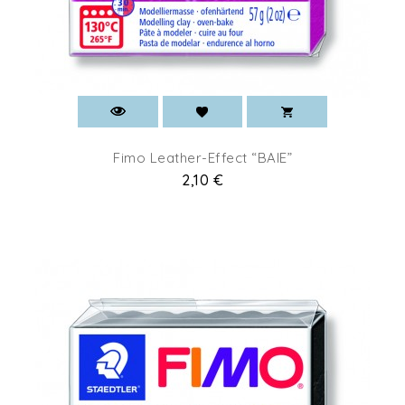
Fimo Leather-Effect “BAIE”
Prix
2,10 €