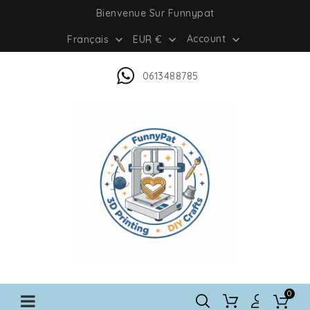
Bienvenue Sur Funnypat
Account
Français
EUR €



0613488785
0