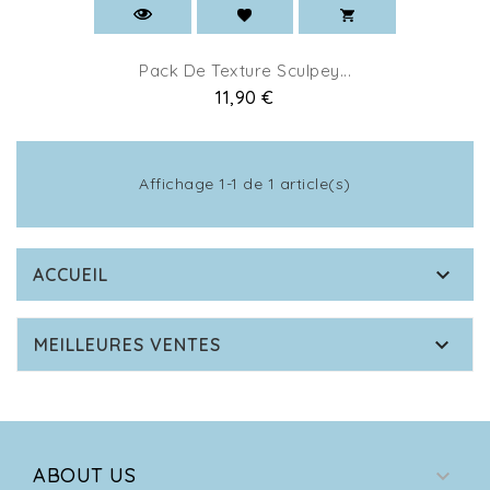
Pack De Texture Sculpey...
Prix
11,90 €
Affichage 1-1 de 1 article(s)

ACCUEIL

MEILLEURES VENTES
ABOUT US
