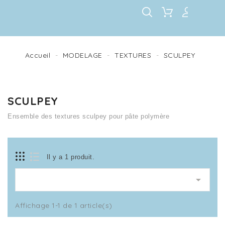
Accueil
MODELAGE
TEXTURES
SCULPEY
SCULPEY
Ensemble des textures sculpey pour pâte polymère
Il y a 1 produit.

Affichage 1-1 de 1 article(s)