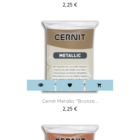
Prix
2,25 €
Cernit Metallic "Bronze...
Prix
2,25 €