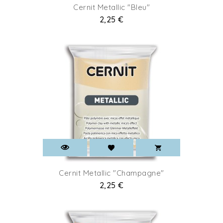
Cernit Metallic "Bleu"
Prix
2,25 €
Cernit Metallic "Champagne"
Prix
2,25 €