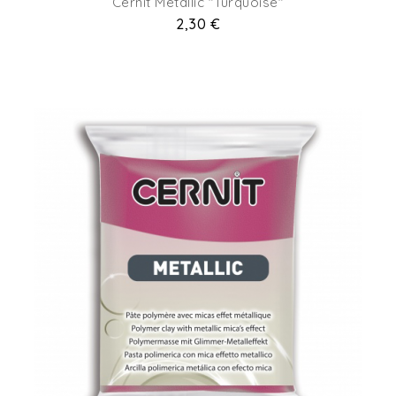
Cernit Metallic "turquoise"
Prix
2,30 €