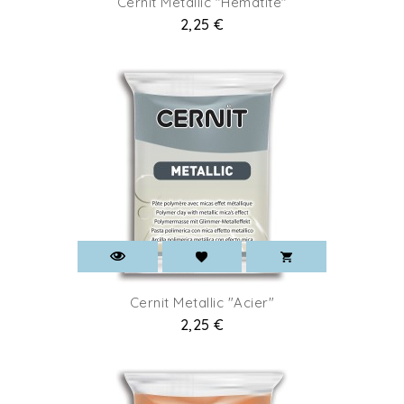
Cernit Metallic "Hematite"
Prix
2,25 €
Cernit Metallic "Acier"
Prix
2,25 €