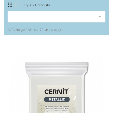
Il y a 21 produits.

Affichage 1-21 de 21 article(s)