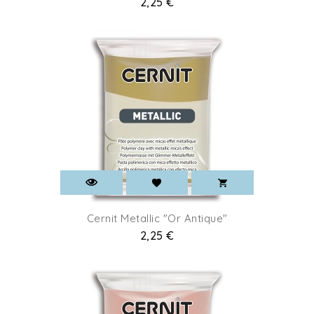
Prix
2,25 €
Cernit Metallic "Or Antique"
Prix
2,25 €