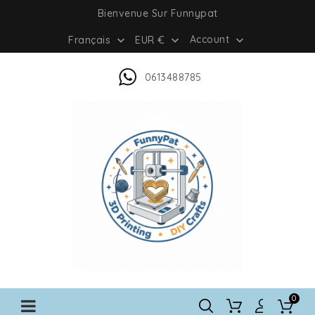
Bienvenue Sur Funnypat
Account
Français
EUR €



0613488785
0