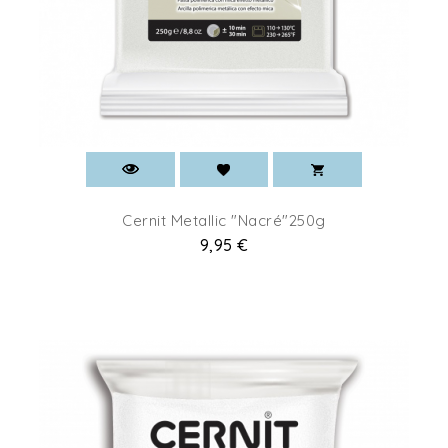
Cernit Metallic "Nacré"250g
Prix
9,95 €