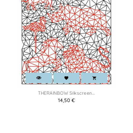
THERAINBOW Silkscreen...
Prix
14,50 €