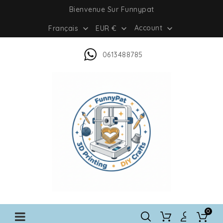
Bienvenue Sur Funnypat
Account
Français
EUR €



0613488785
0