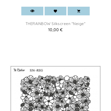
THERAINBOW Silkscreen "Neige"
Prix
10,00 €