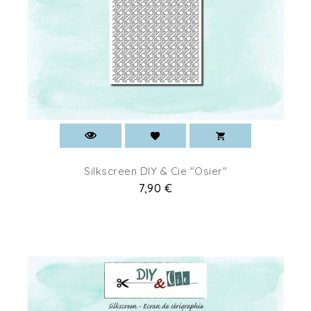
Silkscreen DIY & Cie "Osier"
Prix
7,90 €