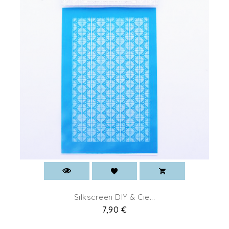
Silkscreen DIY & Cie...
Prix
7,90 €