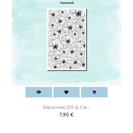
Silkscreen DIY & Cie...
Prix
7,90 €