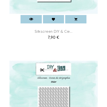
Silkscreen DIY & Cie...
Prix
7,90 €