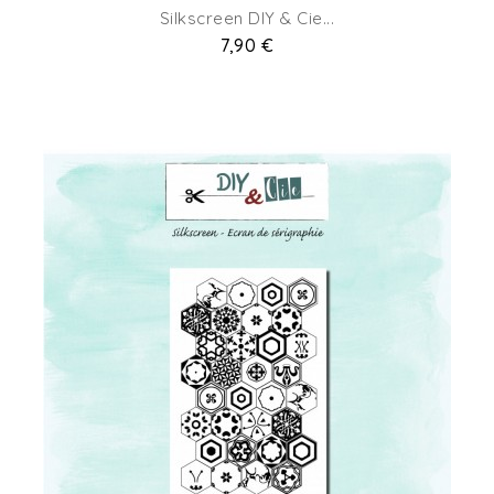
Silkscreen DIY & Cie...
Prix
7,90 €