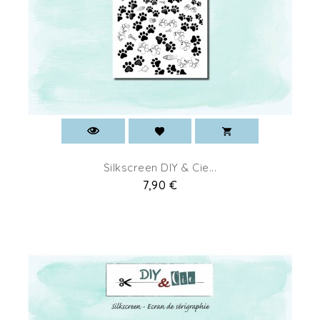
Silkscreen DIY & Cie...
Prix
7,90 €