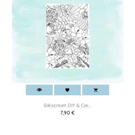
Silkscreen DIY & Cie...
Prix
7,90 €