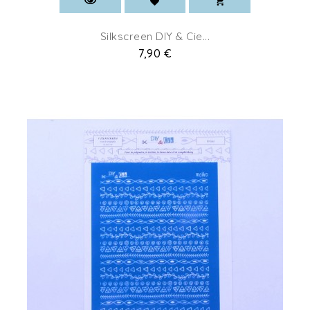
Silkscreen DIY & Cie...
Prix
7,90 €