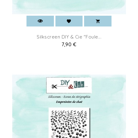
Silkscreen DIY & Cie "Foule...
Prix
7,90 €