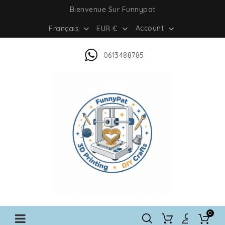
Bienvenue Sur Funnypat
Account
Français
EUR €



0613488785
0