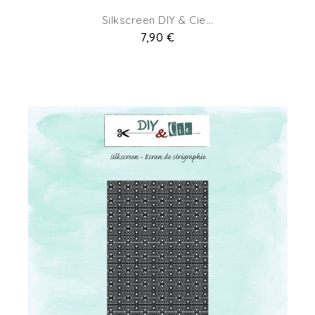
Silkscreen DIY & Cie...
Prix
7,90 €