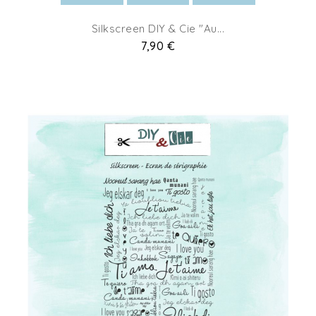
Silkscreen DIY & Cie "Au...
Prix
7,90 €