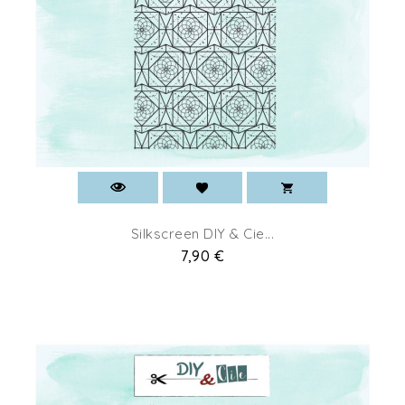
Silkscreen DIY & Cie...
Prix
7,90 €