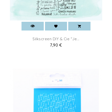
Silkscreen DIY & Cie "Je...
Prix
7,90 €