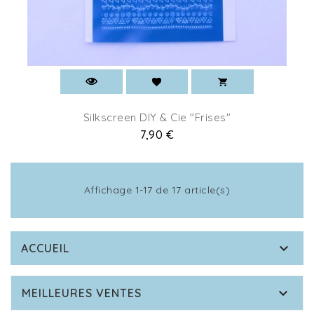
Silkscreen DIY & Cie "Frises"
Prix
7,90 €
Affichage 1-17 de 17 article(s)

ACCUEIL

MEILLEURES VENTES