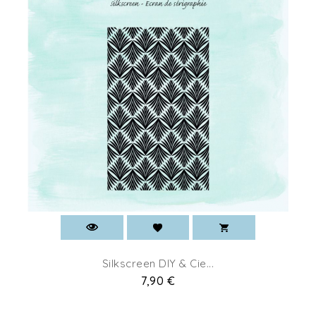
Silkscreen DIY & Cie...
Prix
7,90 €