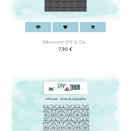
Silkscreen DIY & Cie...
Prix
7,90 €