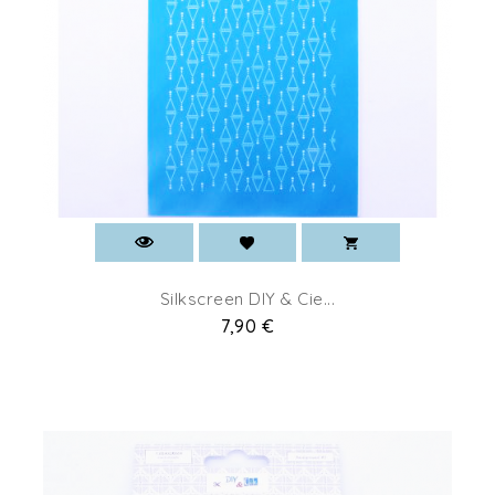
Silkscreen DIY & Cie...
Prix
7,90 €