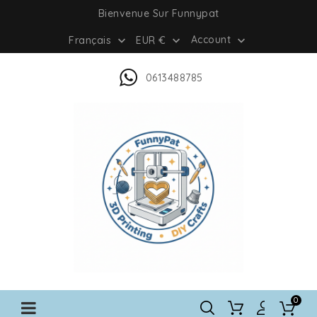
Bienvenue Sur Funnypat
Account
Français
EUR €



0613488785
0