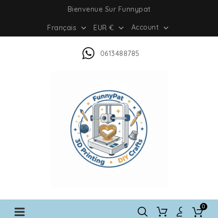
Bienvenue Sur Funnypat
Account
Français
EUR €



0613488785
0