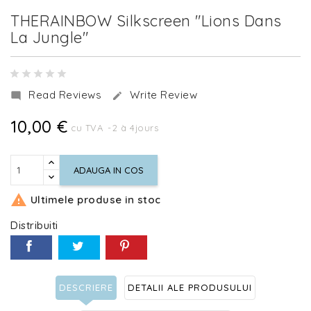
THERAINBOW Silkscreen "Lions Dans
La Jungle"
Read Reviews
Write Review


10,00 €
cu TVA
2 à 4jours
ADAUGA IN COS

Ultimele produse in stoc
Distribuiti
DESCRIERE
DETALII ALE PRODUSULUI