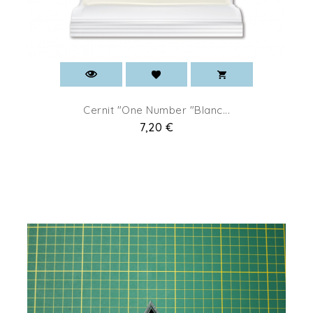
Cernit "One Number "Blanc...
Pret
7,20 €