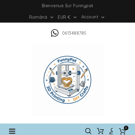
Bienvenue Sur Funnypat
Account
Română
EUR €



0613488785
0