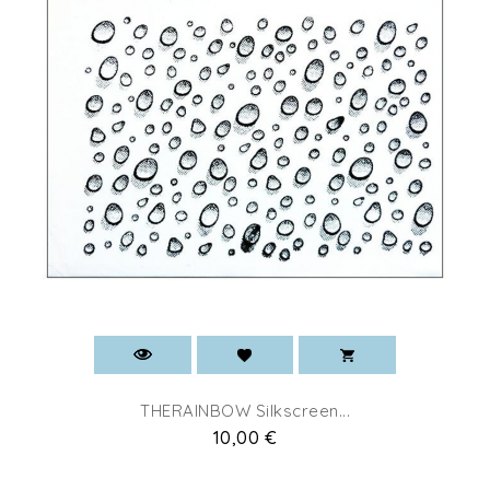
THERAINBOW Silkscreen...
Pret
10,00 €