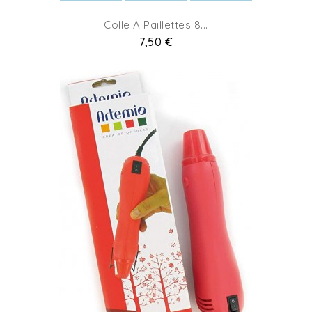
Colle À Paillettes 8...
Pret
7,50 €