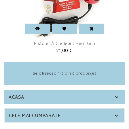
Pistolet À Chaleur : Heat Gun
Pret
21,00 €
Se afiseaza 1-6 din 6 produs(e)

ACASA

CELE MAI CUMPARATE