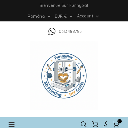
Bienvenue Sur Funnypat
Account
Română
EUR €



0613488785
0