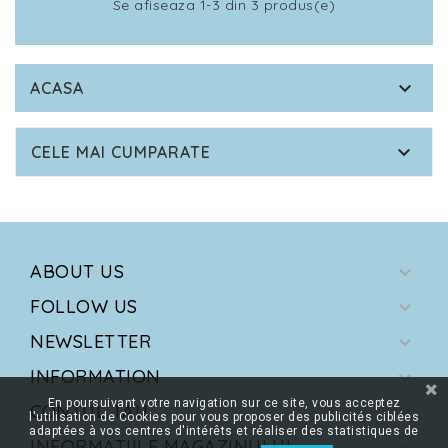
Se afiseaza 1-3 din 3 produs(e)

ACASA

CELE MAI CUMPARATE
ABOUT US

FOLLOW US

NEWSLETTER

INFORMATION

En poursuivant votre navigation sur ce site, vous acceptez
CONTUL TAU

l'utilisation de Cookies pour vous proposer des publicités ciblées
adaptées à vos centres d'intérêts et réaliser des statistiques de
INFORMATIILE MAGAZINULUI