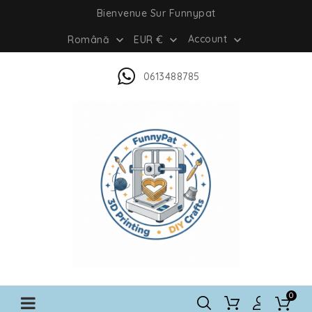
Bienvenue Sur Funnypat
Account
Română
EUR €



0613488785
0