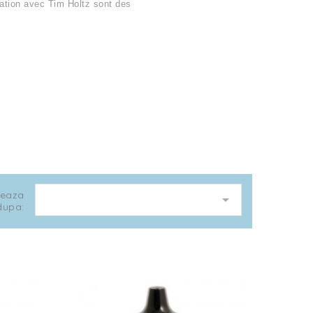
ration avec
Tim Holtz
sont des
teaza

dupa: