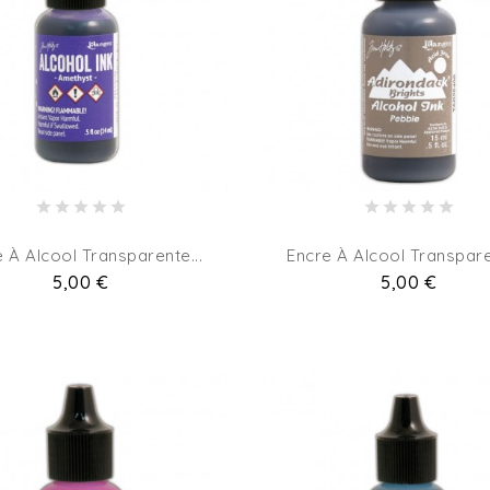
 À Alcool Transparente...
Encre À Alcool Transpare
Pret
5,00 €
Pret
5,00 €