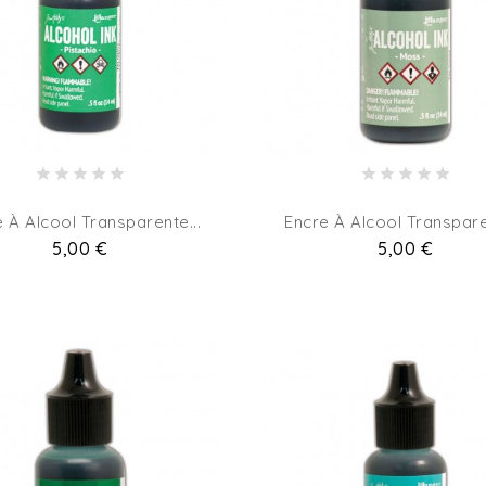
 À Alcool Transparente...
Encre À Alcool Transpare
Pret
5,00 €
Pret
5,00 €