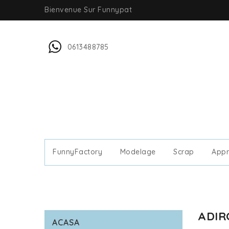
Bienvenue Sur Funnypat
0613488785
FunnyFactory
Modelage
Scrap
Appr
AUTOCOLLANTS/ STICKERS
ADI
ACASA