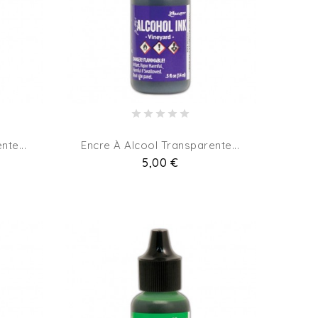
nte...
Encre À Alcool Transparente...
Pret
5,00 €