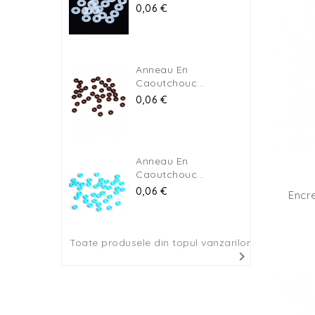
Pret
0,06 €
Anneau En
Caoutchouc...
Pret
0,06 €
Anneau En
Caoutchouc...
Pret
0,06 €
Encre
Toate produsele din topul vanzarilor
