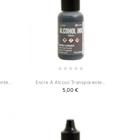
nte...
Encre À Alcool Transparente...
Pret
5,00 €