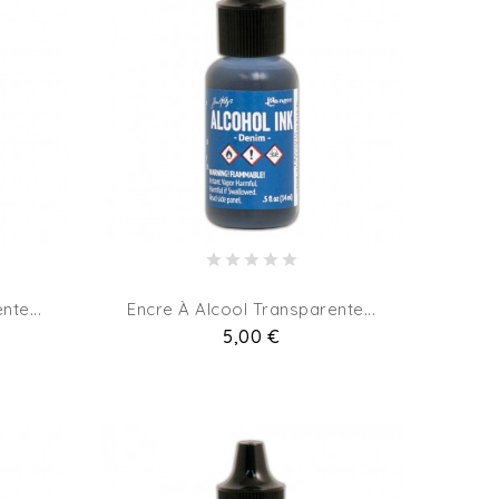
nte...
Encre À Alcool Transparente...
Pret
5,00 €