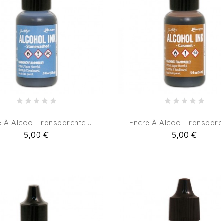
 À Alcool Transparente...
Encre À Alcool Transpare
Pret
5,00 €
Pret
5,00 €