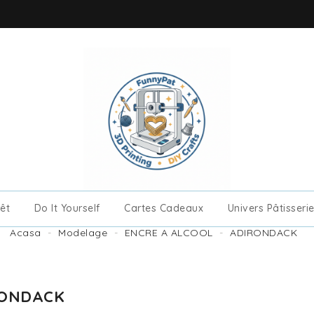
êt
Do It Yourself
Cartes Cadeaux
Univers Pâtisseri
EMPORTE-PIECE, GABARIT
BOUCLE D'OREILLES / BAGUE
TATOUAGES/TRANSFERTS/FOILS
PATE AUTODURCISSANTE
PAPIERS SCRAPBOOKING
Acasa
Modelage
ENCRE A ALCOOL
ADIRONDACK
RONDACK