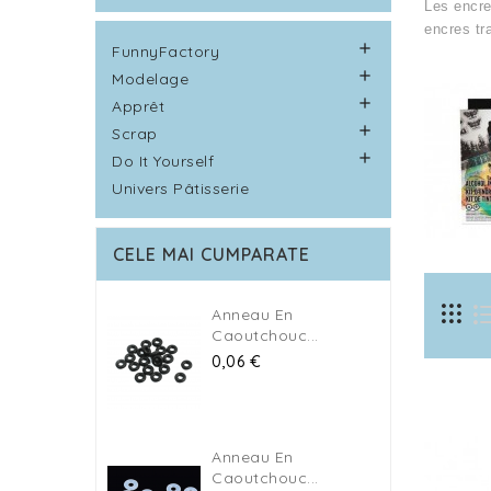
Les encre
encres
tr

FunnyFactory

Modelage

Apprêt

Scrap

Do It Yourself
Univers Pâtisserie
CELE MAI CUMPARATE
Anneau En
Caoutchouc...
Pret
0,06 €
Anneau En
Caoutchouc...