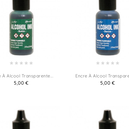
 À Alcool Transparente...
Encre À Alcool Transpare
Pret
5,00 €
Pret
5,00 €