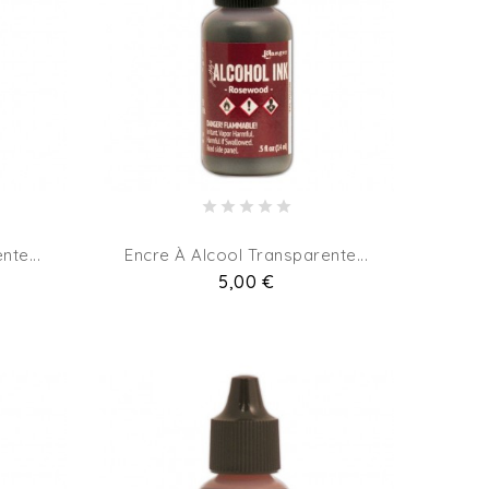
nte...
Encre À Alcool Transparente...
Pret
5,00 €