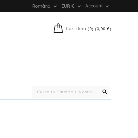
Account
Română
EUR €



Cart Item
(0) (0,00 €)

e