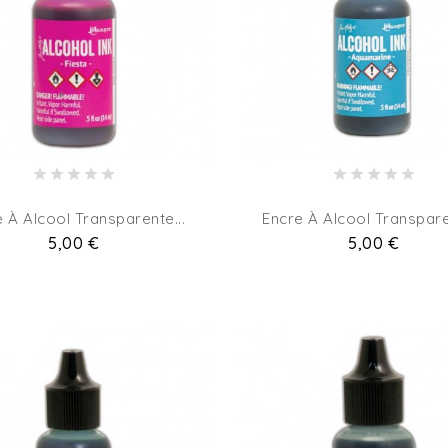
 À Alcool Transparente...
Encre À Alcool Transpare
Pret
5,00 €
Pret
5,00 €