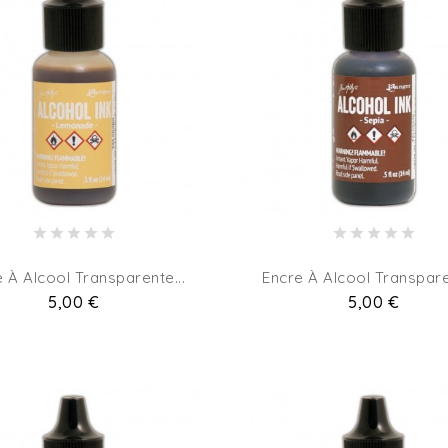
 À Alcool Transparente...
Encre À Alcool Transpare
Pret
5,00 €
Pret
5,00 €