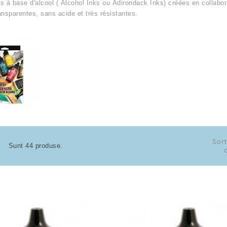
s à base d'alcool (
Alcohol Inks
ou
Adirondack Inks
) créées en collabo
ansparentes
,
sans acide et très résistantes.
Sor
Sunt 44 produse.