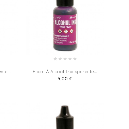
nte...
Encre À Alcool Transparente...
Pret
5,00 €