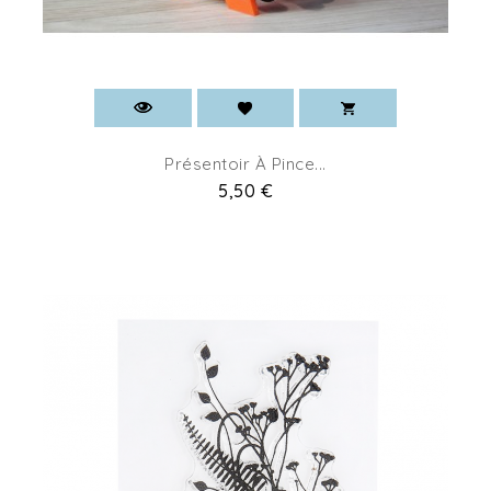
Présentoir À Pince...
Pret
5,50 €