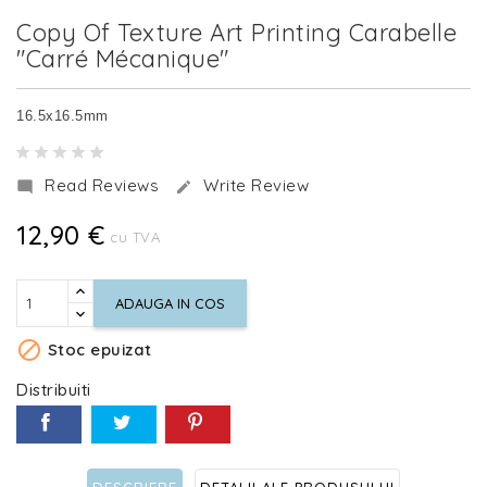
Copy Of Texture Art Printing Carabelle
"Carré Mécanique"
16.5x16.5mm
Read Reviews
Write Review


12,90 €
cu TVA
ADAUGA IN COS

Stoc epuizat
Distribuiti
DESCRIERE
DETALII ALE PRODUSULUI