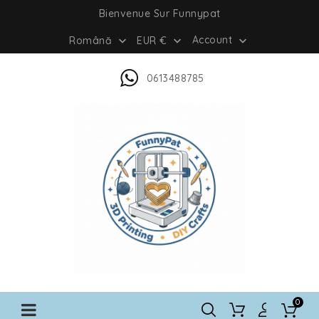
Bienvenue Sur Funnypat
Account
Română
EUR €



0613488785
0