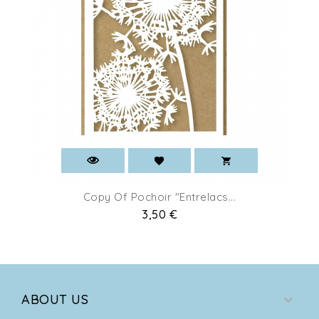
Copy Of Pochoir "Entrelacs...
Pret
3,50 €
ABOUT US
