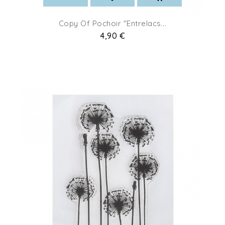
Copy Of Pochoir "Entrelacs...
Pret
4,90 €