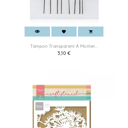
Tampon Transparent À Monter...
Pret
3,10 €