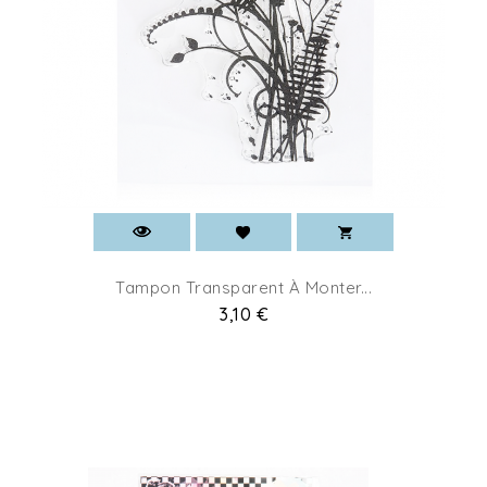
Tampon Transparent À Monter...
Pret
3,10 €